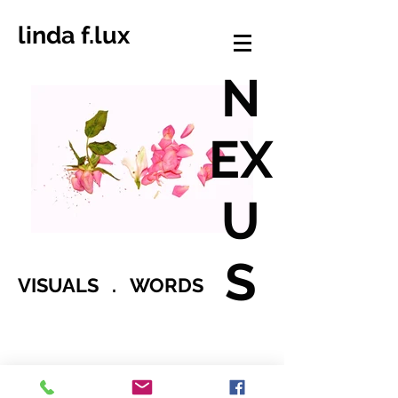
linda f.lux
N
EX
U
S
VISUALS . WORDS